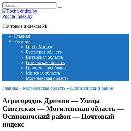
Перейти
Search
к
for:
содержанию
Pochta-index.by
Почтовые индексы РБ
Главная
Регионы
Город Минск
Брестская область
Витебская область
Гомельская область
Гродненская область
Минская область
Могилевская область
Главная
»
Могилевская область
»
Осиповичский район
Агрогородок Дричин — Улица
Советская — Могилевская область —
Осиповичский район — Почтовый
индекс