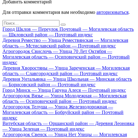
Добавить комментарий
Для отправки комментария вам необходимо
авторизоваться
.
Search
for:
Город Шклов — Переулок Почтовый — Могилевская область
— Шкловский район — Почтовый индекс
Деревня Ремество — Улица Ремествянская — Могилевская
область — Мстиславский район — Почтовый индекс
Агрогородок Свислочь — Улица 70 Лет Октября —
Могилевская область — Осиповичский район — Почтовый
индекс
Деревня Хворостяны — Улица Зареченская — Могилевская
область — Славгородский район — Почтовый индекс
Деревня Унтальянка — Улица Школьная — Минская область
— Борисовский район — Почтовый индекс
Город Минск — Улица Гаруна Алеся — Почтовый индекс
Агрогородок Вязье — Улица Молодежная — Могилевская
область — Осиповичский район — Почтовый индекс
Агрогородок Телуша — Улица Железнодорожная —
Могилевская область — Бобруйский район — Почтовый
индекс
Витебская область — Оршанский район — Деревня Леоновка
— Улица Зеленая — Почтовый индекс
Агрогородок Свенск — Улица Нет Улицы — Могилевская