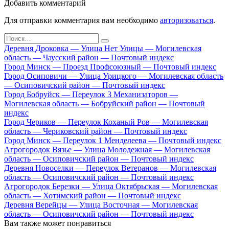
Добавить комментарий
Для отправки комментария вам необходимо
авторизоваться
.
Search
for:
Деревня Дроковка — Улица Нет Улицы — Могилевская
область — Чаусский район — Почтовый индекс
Город Минск — Проезд Профсоюзный — Почтовый индекс
Город Осиповичи — Улица Урицкого — Могилевская область
— Осиповичский район — Почтовый индекс
Город Бобруйск — Переулок 3 Механизаторов —
Могилевская область — Бобруйский район — Почтовый
индекс
Город Чериков — Переулок Коханый Ров — Могилевская
область — Чериковский район — Почтовый индекс
Город Минск — Переулок 1 Менделеева — Почтовый индекс
Агрогородок Вязье — Улица Молодежная — Могилевская
область — Осиповичский район — Почтовый индекс
Деревня Новоселки — Переулок Ветеранов — Могилевская
область — Осиповичский район — Почтовый индекс
Агрогородок Березки — Улица Октябрьская — Могилевская
область — Хотимский район — Почтовый индекс
Деревня Верейцы — Улица Восточная — Могилевская
область — Осиповичский район — Почтовый индекс
Вам также может понравиться