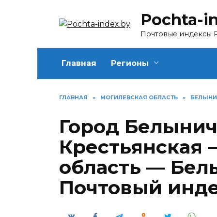
Перейти
Pochta-i
к
содержанию
Почтовые индексы 
Главная
Регионы
ГЛАВНАЯ
»
МОГИЛЕВСКАЯ ОБЛАСТЬ
»
БЕЛЫНИ
Город Белынич
Крестьянская 
область — Бел
Почтовый инд