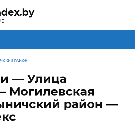
ndex.by
РБ
ЧСКИЙ РАЙОН
и — Улица
— Могилевская
ыничский район —
екс