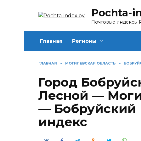
Перейти
Pochta-i
к
содержанию
Почтовые индексы 
Главная
Регионы
ГЛАВНАЯ
»
МОГИЛЕВСКАЯ ОБЛАСТЬ
»
БОБРУЙ
Город Бобруйс
Лесной — Моги
— Бобруйский 
индекс