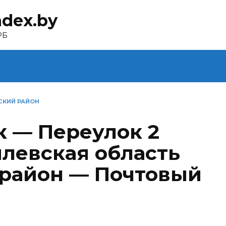
ndex.by
РБ
СКИЙ РАЙОН
к — Переулок 2
левская область
район — Почтовый