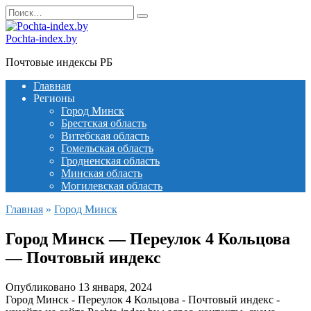
Перейти
Search
к
for:
содержанию
Pochta-index.by
Почтовые индексы РБ
Главная
Регионы
Город Минск
Брестская область
Витебская область
Гомельская область
Гродненская область
Минская область
Могилевская область
Главная
»
Город Минск
Город Минск — Переулок 4 Кольцова
— Почтовый индекс
Опубликовано
13 января, 2024
Город Минск - Переулок 4 Кольцова - Почтовый индекс -