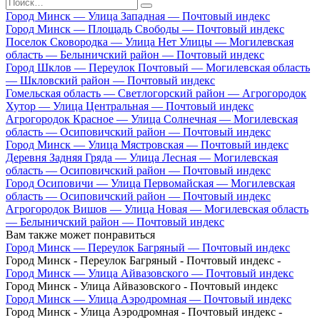
Search
for:
Город Минск — Улица Западная — Почтовый индекс
Город Минск — Площадь Свободы — Почтовый индекс
Поселок Сковородка — Улица Нет Улицы — Могилевская
область — Белыничский район — Почтовый индекс
Город Шклов — Переулок Почтовый — Могилевская область
— Шкловский район — Почтовый индекс
Гомельская область — Светлогорский район — Агрогородок
Хутор — Улица Центральная — Почтовый индекс
Агрогородок Красное — Улица Солнечная — Могилевская
область — Осиповичский район — Почтовый индекс
Город Минск — Улица Мястровская — Почтовый индекс
Деревня Задняя Гряда — Улица Лесная — Могилевская
область — Осиповичский район — Почтовый индекс
Город Осиповичи — Улица Первомайская — Могилевская
область — Осиповичский район — Почтовый индекс
Агрогородок Вишов — Улица Новая — Могилевская область
— Белыничский район — Почтовый индекс
Вам также может понравиться
Город Минск — Переулок Багряный — Почтовый индекс
Город Минск - Переулок Багряный - Почтовый индекс -
Город Минск — Улица Айвазовского — Почтовый индекс
Город Минск - Улица Айвазовского - Почтовый индекс
Город Минск — Улица Аэродромная — Почтовый индекс
Город Минск - Улица Аэродромная - Почтовый индекс -