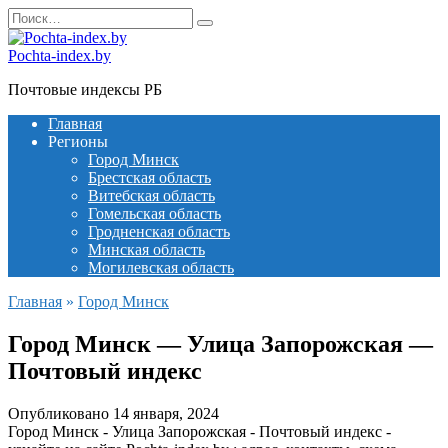
Перейти
Search
к
for:
содержанию
Pochta-index.by
Почтовые индексы РБ
Главная
Регионы
Город Минск
Брестская область
Витебская область
Гомельская область
Гродненская область
Минская область
Могилевская область
Главная
»
Город Минск
Город Минск — Улица Запорожская —
Почтовый индекс
Опубликовано
14 января, 2024
Город Минск - Улица Запорожская - Почтовый индекс -