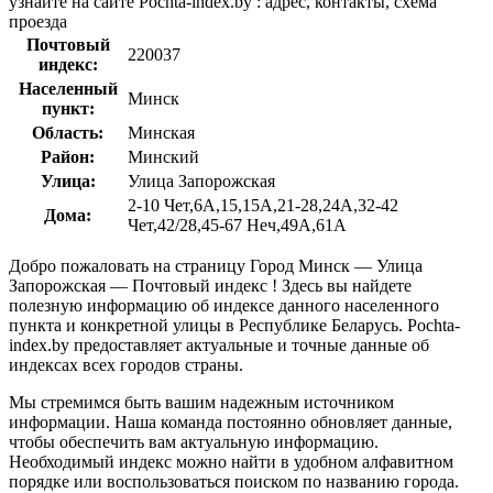
узнайте на сайте Pochta-index.by : адрес, контакты, схема
проезда
Почтовый
220037
индекс:
Населенный
Минск
пункт:
Область:
Минская
Район:
Минский
Улица:
Улица Запорожская
2-10 Чет,6А,15,15А,21-28,24А,32-42
Дома:
Чет,42/28,45-67 Неч,49А,61А
Добро пожаловать на страницу Город Минск — Улица
Запорожская — Почтовый индекс ! Здесь вы найдете
полезную информацию об индексе данного населенного
пункта и конкретной улицы в Республике Беларусь. Pochta-
index.by предоставляет актуальные и точные данные об
индексах всех городов страны.
Мы стремимся быть вашим надежным источником
информации. Наша команда постоянно обновляет данные,
чтобы обеспечить вам актуальную информацию.
Необходимый индекс можно найти в удобном алфавитном
порядке или воспользоваться поиском по названию города.