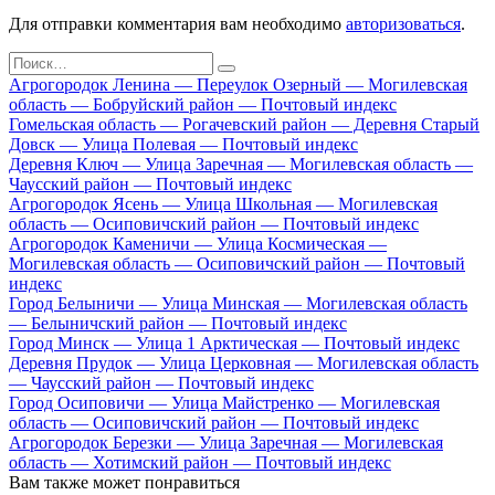
Для отправки комментария вам необходимо
авторизоваться
.
Search
for:
Агрогородок Ленина — Переулок Озерный — Могилевская
область — Бобруйский район — Почтовый индекс
Гомельская область — Рогачевский район — Деревня Старый
Довск — Улица Полевая — Почтовый индекс
Деревня Ключ — Улица Заречная — Могилевская область —
Чаусский район — Почтовый индекс
Агрогородок Ясень — Улица Школьная — Могилевская
область — Осиповичский район — Почтовый индекс
Агрогородок Каменичи — Улица Космическая —
Могилевская область — Осиповичский район — Почтовый
индекс
Город Белыничи — Улица Минская — Могилевская область
— Белыничский район — Почтовый индекс
Город Минск — Улица 1 Арктическая — Почтовый индекс
Деревня Прудок — Улица Церковная — Могилевская область
— Чаусский район — Почтовый индекс
Город Осиповичи — Улица Майстренко — Могилевская
область — Осиповичский район — Почтовый индекс
Агрогородок Березки — Улица Заречная — Могилевская
область — Хотимский район — Почтовый индекс
Вам также может понравиться