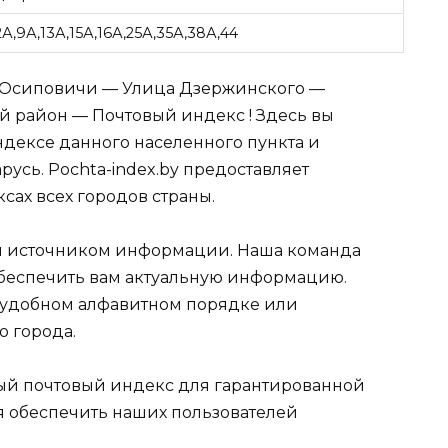
,2А,9А,13А,15А,16А,25А,35А,38А,44
д Осиповичи — Улица Дзержинского —
 район — Почтовый индекс ! Здесь вы
дексе данного населенного пункта и
усь. Pochta-index.by предоставляет
сах всех городов страны.
 источником информации. Наша команда
обеспечить вам актуальную информацию.
 удобном алфавитном порядке или
ю города.
ный почтовый индекс для гарантированной
я обеспечить наших пользователей