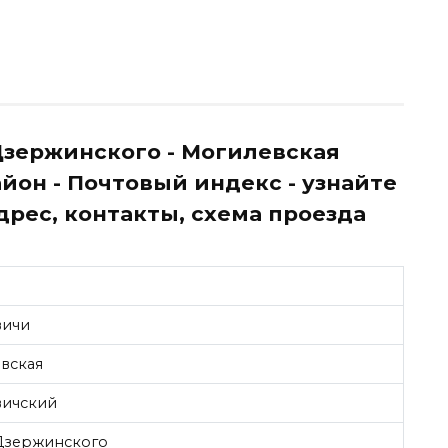
Дзержинского - Могилевская
йон - Почтовый индекс - узнайте
 адрес, контакты, схема проезда
вичи
вская
ичский
Дзержинского