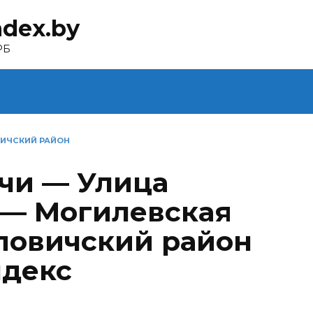
ndex.by
РБ
ИЧСКИЙ РАЙОН
чи — Улица
 — Могилевская
повичский район
ндекс