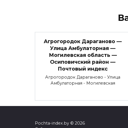
В
Агрогородок Дараганово —
Улица Амбулаторная —
Могилевская область —
Осиповичский район —
Почтовый индекс
Агрогородок Дараганово - Улица
Амбулаторная - Могилевская
Pochta-index.by © 2026