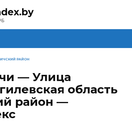
ndex.by
РБ
ИЧСКИЙ РАЙОН
чи — Улица
гилевская область
ий район —
екс