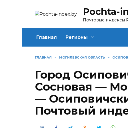
Перейти
Pochta-i
к
содержанию
Почтовые индексы 
Главная
Регионы
ГЛАВНАЯ
»
МОГИЛЕВСКАЯ ОБЛАСТЬ
»
ОСИПОВ
Город Осипови
Сосновая — Мо
— Осиповичск
Почтовый инд