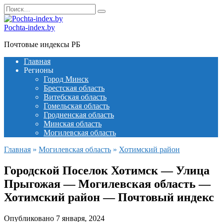
Перейти
Search
к
for:
содержанию
Pochta-index.by
Почтовые индексы РБ
Главная
Регионы
Город Минск
Брестская область
Витебская область
Гомельская область
Гродненская область
Минская область
Могилевская область
Главная
»
Могилевская область
»
Хотимский район
Городской Поселок Хотимск — Улица
Прыгожая — Могилевская область —
Хотимский район — Почтовый индекс
Опубликовано
7 января, 2024