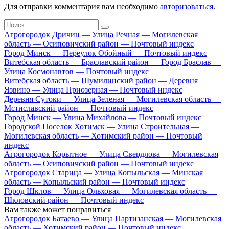
Для отправки комментария вам необходимо
авторизоваться
.
Search
for:
Агрогородок Дричин — Улица Речная — Могилевская
область — Осиповичский район — Почтовый индекс
Город Минск — Переулок Обойный — Почтовый индекс
Витебская область — Браславский район — Город Браслав —
Улица Космонавтов — Почтовый индекс
Витебская область — Шумилинский район — Деревня
Язвино — Улица Приозерная — Почтовый индекс
Деревня Сутоки — Улица Зеленая — Могилевская область —
Мстиславский район — Почтовый индекс
Город Минск — Улица Михайлова — Почтовый индекс
Городской Поселок Хотимск — Улица Строительная —
Могилевская область — Хотимский район — Почтовый
индекс
Агрогородок Корытное — Улица Свердлова — Могилевская
область — Осиповичский район — Почтовый индекс
Агрогородок Старица — Улица Копыльская — Минская
область — Копыльский район — Почтовый индекс
Город Шклов — Улица Ольховая — Могилевская область —
Шкловский район — Почтовый индекс
Вам также может понравиться
Агрогородок Батаево — Улица Партизанская — Могилевская
область — Хотимский район — Почтовый индекс