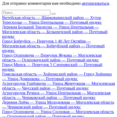
Для отправки комментария вам необходимо
авторизоваться
.
Search
for:
Витебская область — Шарковщинский район — Хутор
Тересполье — Улица Центральная — Почтовый индекс
Деревня Большой Трилесин — Улица Центральная —
Могилевская область — Белыничский район — Почтовый
индекс
Город Бобруйск — Переулок 1 40 Лет Октября —
Могилевская область — Бобруйский район — Почтовый
индекс
Город Осиповичи — Переулок Жукова — Могилевская
область — Осиповичский район — Почтовый индекс
Город Минск — Переулок 5 Слепнянский — Почтовый
индекс
Гомельская область — Хойникский район — Город Хойники
— Улица Домникова — Почтовый индекс
Агрогородок Горбовичи — Улица Жемчужная — Могилевская
область — Чаусский район — Почтовый индекс
Агрогородок Речица — Улица Центральная — Могилевская
область — Чериковский район — Почтовый индекс
Деревня Лобча — Улица Молодежная — Могилевская область
— Чериковский район — Почтовый индекс
Город Осиповичи — Улица Сосновая — Могилевская область
— Осиповичский район — Почтовый индекс