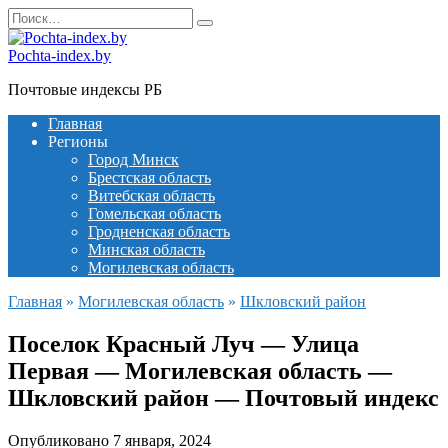
Перейти
Search
к
for:
содержанию
Pochta-index.by
Почтовые индексы РБ
Главная
Регионы
Город Минск
Брестская область
Витебская область
Гомельская область
Гродненская область
Минская область
Могилевская область
Главная
»
Могилевская область
»
Шкловский район
Поселок Красный Луч — Улица
Первая — Могилевская область —
Шкловский район — Почтовый индекс
Опубликовано
7 января, 2024